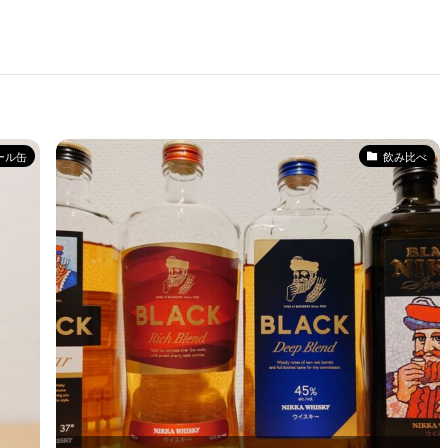
ール缶
飲み比べ