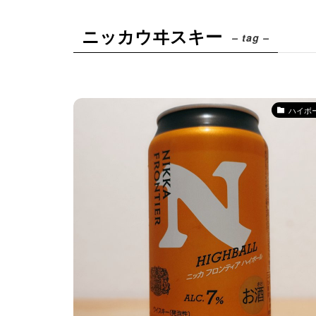
ニッカウヰスキー
– tag –
ハイボ