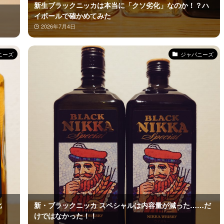
新生ブラックニッカは本当に「クソ劣化」なのか！？ハ
イボールで確かめてみた
2026年7月4日
ニーズ
ジャパニーズ
比
新・ブラックニッカ スペシャルは内容量が減った……だ
けではなかった！！