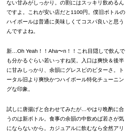
ない甘みがしっかり。の割にはスッキリ飲めるん
ですよ。これが安い店だと1100円。僕旧ボトルの
ハイボールは普通に美味しくてコスパ良いと思う
んですよね。
新…Oh Yeah！！Aha〜n！！これ目隠しで飲んで
も分かるぐらい若いっすね笑。入口は爽快＆後半
に甘みしっかり、余韻にグレスピのビターさ。ト
ータル旧より爽快かつハイボール特化チューニン
グな印象。
試しに唐揚げと合わせてみたが…やはり晩酌に合
うのは新ボトル。食事の余韻の中飲めば若さが気
にならないから。カジュアルに飲むなら全然アリ