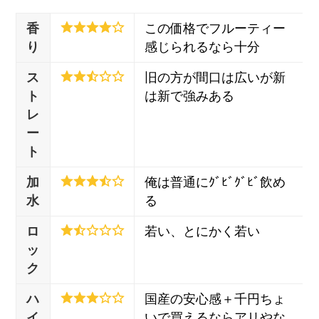
香
この価格でフルーティー
り
感じられるなら十分
ス
旧の方が間口は広いが新
ト
は新で強みある
レ
ー
ト
加
俺は普通にｸﾞﾋﾞｸﾞﾋﾞ飲め
水
る
ロ
若い、とにかく若い
ッ
ク
ハ
国産の安心感＋千円ちょ
イ
いで買えるならアリやな