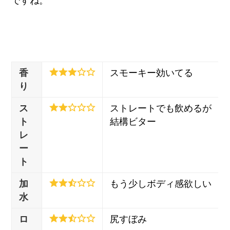
ですね。
香
スモーキー効いてる
り
ス
ストレートでも飲めるが
ト
結構ビター
レ
ー
ト
加
もう少しボディ感欲しい
水
ロ
尻すぼみ